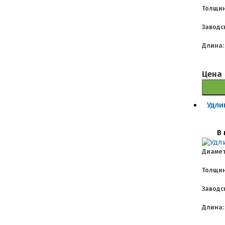
Толщин
Заводс
Длина:
Цена
Удли
В 
Диамет
Толщин
Заводс
Длина: