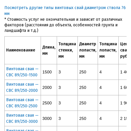
Посмотреть другие типы винтовых свай диаметром ствола 76
мм
* Стоимость услуг не окончательная и зависит от различных
факторов (расстояния до объекта, особенностей грунта и
ландшафта и т.д.)
Толщина
Диаметр
Толщина
Цена
Длина,
Наименование
стенки,
лопасти,
лопасти,
сваи,
мм
мм
мм
мм
руб
Винтовая свая —
1500
3
250
4
1 400
СВС 89/250-1500
Винтовая свая —
2000
3
250
4
1 600
СВС 89/250-2000
Винтовая свая —
2500
3
250
4
1 900
СВС 89/250-2500
Винтовая свая —
3000
3
250
4
2 150
СВС 89/250-3000
Винтовая свая —