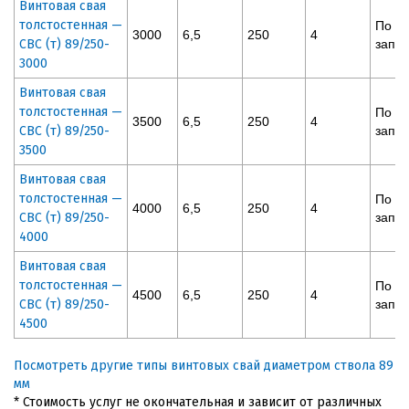
Винтовая свая
толстостенная —
По
3000
6,5
250
4
СВС (т) 89/250-
запр
3000
Винтовая свая
толстостенная —
По
3500
6,5
250
4
СВС (т) 89/250-
запр
3500
Винтовая свая
толстостенная —
По
4000
6,5
250
4
СВС (т) 89/250-
запр
4000
Винтовая свая
толстостенная —
По
4500
6,5
250
4
СВС (т) 89/250-
запр
4500
Посмотреть другие типы винтовых свай диаметром ствола 89
мм
* Стоимость услуг не окончательная и зависит от различных