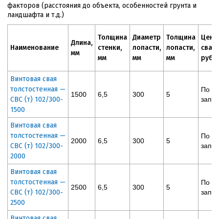
факторов (расстояния до объекта, особенностей грунта и
ландшафта и т.д.)
Толщина
Диаметр
Толщина
Цена
Длина,
Наименование
стенки,
лопасти,
лопасти,
сваи,
мм
мм
мм
мм
руб
Винтовая свая
толстостенная —
По
1500
6,5
300
5
СВС (т) 102/300-
запр
1500
Винтовая свая
толстостенная —
По
2000
6,5
300
5
СВС (т) 102/300-
запр
2000
Винтовая свая
толстостенная —
По
2500
6,5
300
5
СВС (т) 102/300-
запр
2500
Винтовая свая