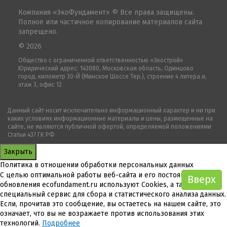
Компания «ЭкоФундамент» © Все права защищены.
Полное или частичное копирование материалов сайта
запрещено.
© 2026
Общество с ограниченной ответственностью «Экострой»
Юридический адрес: 143080, Московская область, Одинцово
город, километр 30-Й (Минское Шоссе Тер.), строение 4 литера и,
этаж 3, офис 12
Данный сайт носит исключительно информационный характер и ни при
каких условиях информационные материалы и цены, размещенные на
сайте, не являются публичной офертой, определяемой положениями
Статьи 437 ГК РФ
Закрыть
Политика в отношении обработки персональных данных
С целью оптимальной работы веб-сайта и его постоянного
Вверх
Вверх
обновления ecofundament.ru используют Cookies, а также
специальный сервис для сбора и статистического анализа данных.
Если, прочитав это сообщение, вы остаетесь на нашем сайте, это
означает, что вы не возражаете против использования этих
технологий.
Подробнее