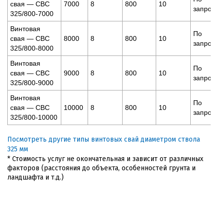
свая — СВС
7000
8
800
10
запрос
325/800-7000
Винтовая
По
свая — СВС
8000
8
800
10
запрос
325/800-8000
Винтовая
По
свая — СВС
9000
8
800
10
запрос
325/800-9000
Винтовая
По
свая — СВС
10000
8
800
10
запрос
325/800-10000
Посмотреть другие типы винтовых свай диаметром ствола
325 мм
* Стоимость услуг не окончательная и зависит от различных
факторов (расстояния до объекта, особенностей грунта и
ландшафта и т.д.)