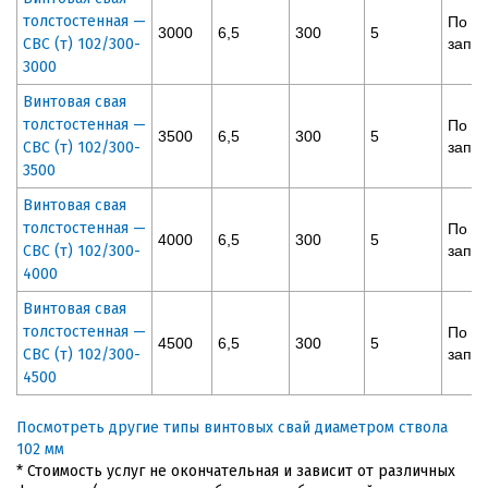
толстостенная —
По
3000
6,5
300
5
СВС (т) 102/300-
запр
3000
Винтовая свая
толстостенная —
По
3500
6,5
300
5
СВС (т) 102/300-
запр
3500
Винтовая свая
толстостенная —
По
4000
6,5
300
5
СВС (т) 102/300-
запр
4000
Винтовая свая
толстостенная —
По
4500
6,5
300
5
СВС (т) 102/300-
запр
4500
Посмотреть другие типы винтовых свай диаметром ствола
102 мм
* Стоимость услуг не окончательная и зависит от различных