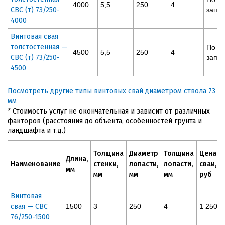
4000
5,5
250
4
СВС (т) 73/250-
запр
4000
Винтовая свая
толстостенная —
По
4500
5,5
250
4
СВС (т) 73/250-
запр
4500
Посмотреть другие типы винтовых свай диаметром ствола 73
мм
* Стоимость услуг не окончательная и зависит от различных
факторов (расстояния до объекта, особенностей грунта и
ландшафта и т.д.)
Толщина
Диаметр
Толщина
Цена
Длина,
Наименование
стенки,
лопасти,
лопасти,
сваи,
мм
мм
мм
мм
руб
Винтовая
свая — СВС
1500
3
250
4
1 250
76/250-1500