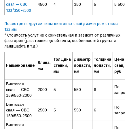
свая — СВС
4500
4
350
5
5 500
133/350-4500
Посмотреть другие типы винтовых свай диаметром ствола
133 мм
* Стоимость услуг не окончательная и зависит от различных
факторов (расстояния до объекта, особенностей грунта и
ландшафта и т.д.)
Толщина
Диаметр
Толщина
Цена
Длина,
Наименование
стенки,
лопасти,
лопасти,
сваи,
мм
мм
мм
мм
руб
Винтовая
По
свая — СВС
2000
5
550
6
запрос
159/550-2000
Винтовая
По
свая — СВС
2500
5
550
6
запрос
159/550-2500
Винтовая
По