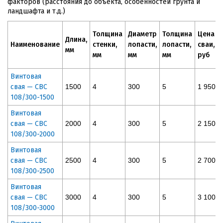
факторов (расстояния до объекта, особенностей грунта и
ландшафта и т.д.)
Толщина
Диаметр
Толщина
Цена
Длина,
Наименование
стенки,
лопасти,
лопасти,
сваи,
мм
мм
мм
мм
руб
Винтовая
свая — СВС
1500
4
300
5
1 950
108/300-1500
Винтовая
свая — СВС
2000
4
300
5
2 150
108/300-2000
Винтовая
свая — СВС
2500
4
300
5
2 700
108/300-2500
Винтовая
свая — СВС
3000
4
300
5
3 100
108/300-3000