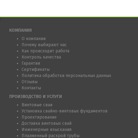
КОМПАНИЯ
О компании
Почему выбирают нас
Как происходит работа
Контроль качества
Гарантии
Сертификаты
Политика обработки персональных данных
Отзывы
Контакты
ПРОИЗВОДСТВО И УСЛУГИ
Винтовые сваи
Установка свайно-винтовых фундаментов
Проектирование
Доставка винтовых свай
Инженерные изыскания
Плазменный раскрой трубы