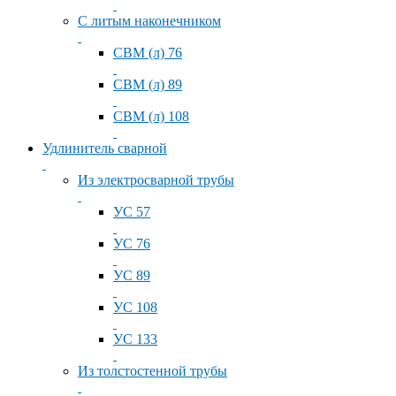
С литым наконечником
СВМ (л) 76
СВМ (л) 89
СВМ (л) 108
Удлинитель сварной
Из электросварной трубы
УС 57
УС 76
УС 89
УС 108
УС 133
Из толстостенной трубы