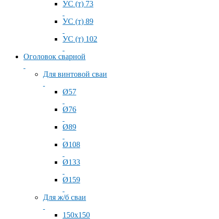
УС (т) 73
УС (т) 89
УС (т) 102
Оголовок сварной
Для винтовой сваи
Ø57
Ø76
Ø89
Ø108
Ø133
Ø159
Для ж/б сваи
150x150