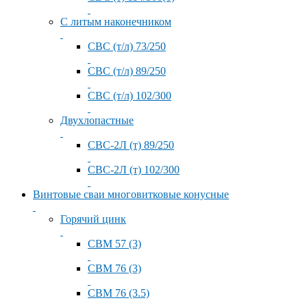
С литым наконечником
СВС (т/л) 73/250
СВС (т/л) 89/250
СВС (т/л) 102/300
Двухлопастные
СВС-2Л (т) 89/250
СВС-2Л (т) 102/300
Винтовые сваи многовитковые конусные
Горячий цинк
СВМ 57 (3)
СВМ 76 (3)
СВМ 76 (3.5)