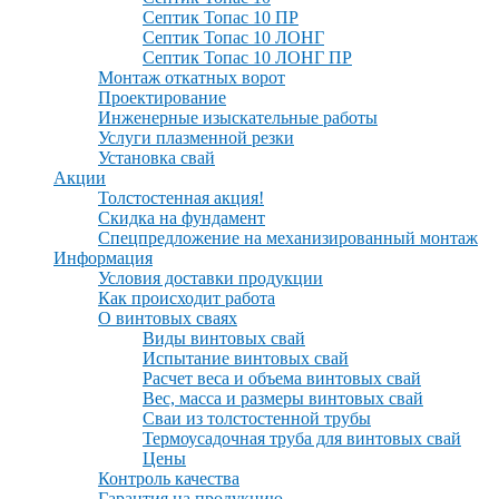
Септик Топас 10 ПР
Септик Топас 10 ЛОНГ
Септик Топас 10 ЛОНГ ПР
Монтаж откатных ворот
Проектирование
Инженерные изыскательные работы
Услуги плазменной резки
Установка свай
Акции
Толстостенная акция!
Скидка на фундамент
Спецпредложение на механизированный монтаж
Информация
Условия доставки продукции
Как происходит работа
О винтовых сваях
Виды винтовых свай
Испытание винтовых свай
Расчет веса и объема винтовых свай
Вес, масса и размеры винтовых свай
Сваи из толстостенной трубы
Термоусадочная труба для винтовых свай
Цены
Контроль качества
Гарантия на продукцию