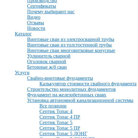
Производство
Сертификаты
Почему выбирают нас
Видео
Отзывы
Новости
Каталог
Винтовые сваи из электросварной трубы
Винтовые сваи из толстостенной трубы
Винтовые сваи многовитковые конусные
Удлинитель сварной
Оголовок сварной
Бетонные ж/б сваи
Услуги
Свайно-винтовые фундаменты
Калькулятор стоимости свайного фундамента
Строительство монолитных фундаментов
Фундамент на железобетонных сваях
Установка автономной канализационной системы
Все позиции
Септик Топас 4
Септик Топас 4 ПР
Септик Топас 5
Септик Топас 5 ПР
Септик Топас 5 ЛОНГ