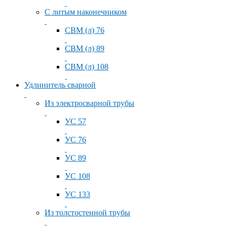
С литым наконечником
СВМ (л) 76
СВМ (л) 89
СВМ (л) 108
Удлинитель сварной
Из электросварной трубы
УС 57
УС 76
УС 89
УС 108
УС 133
Из толстостенной трубы