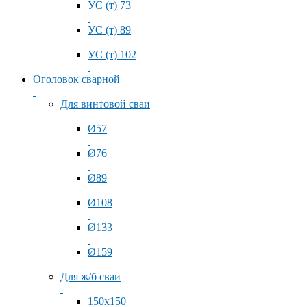
УС (т) 73
УС (т) 89
УС (т) 102
Оголовок сварной
Для винтовой сваи
Ø57
Ø76
Ø89
Ø108
Ø133
Ø159
Для ж/б сваи
150x150