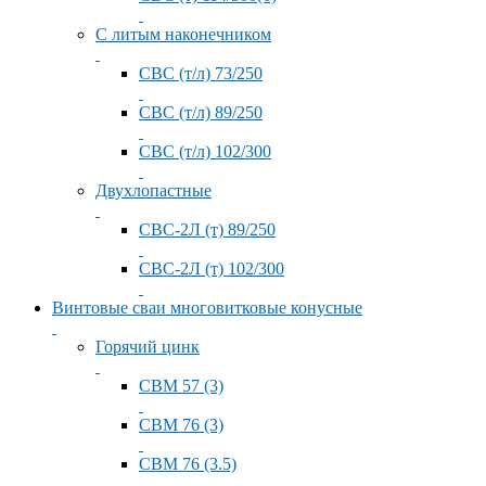
С литым наконечником
СВС (т/л) 73/250
СВС (т/л) 89/250
СВС (т/л) 102/300
Двухлопастные
СВС-2Л (т) 89/250
СВС-2Л (т) 102/300
Винтовые сваи многовитковые конусные
Горячий цинк
СВМ 57 (3)
СВМ 76 (3)
СВМ 76 (3.5)