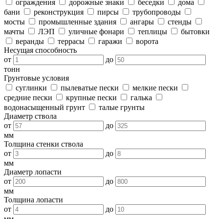
ограждения
дорожные знаки
беседки
дома
бани
реконструкция
пирсы
трубопроводы
мосты
промышленные здания
ангары
стенды
мачты
ЛЭП
уличные фонари
теплицы
бытовки
веранды
террасы
гаражи
ворота
Несущая способность
от
до
тонн
Грунтовые условия
суглинки
пылеватые пески
мелкие пески
средние пески
крупные пески
галька
водонасыщенный грунт
талые грунты
Диаметр ствола
от
до
мм
Толщина стенки ствола
от
до
мм
Диаметр лопасти
от
до
мм
Толщина лопасти
от
до
мм