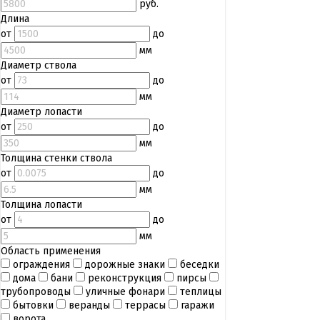
руб.
Длина
от
до
мм
Диаметр ствола
от
до
мм
Диаметр лопасти
от
до
мм
Толщина стенки ствола
от
до
мм
Толщина лопасти
от
до
мм
Область применения
ограждения
дорожные знаки
беседки
дома
бани
реконструкция
пирсы
трубопроводы
уличные фонари
теплицы
бытовки
веранды
террасы
гаражи
ворота