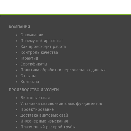
КОМПАНИЯ
О компании
Почему выбирают нас
Как происходит работа
Контроль качества
Гарантии
Сертификаты
Политика обработки персональных данных
Отзывы
Контакты
ПРОИЗВОДСТВО И УСЛУГИ
Винтовые сваи
Установка свайно-винтовых фундаментов
Проектирование
Доставка винтовых свай
Инженерные изыскания
Плазменный раскрой трубы