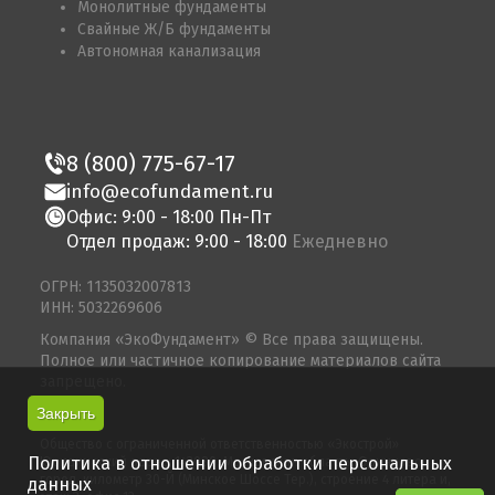
Монолитные фундаменты
Свайные Ж/Б фундаменты
Автономная канализация
8 (800) 775-67-17
info@ecofundament.ru
Офис: 9:00 - 18:00 Пн-Пт
Отдел продаж: 9:00 - 18:00
Ежедневно
ОГРН: 1135032007813
ИНН: 5032269606
Компания «ЭкоФундамент» © Все права защищены.
Полное или частичное копирование материалов сайта
запрещено.
Закрыть
© 2026
Общество с ограниченной ответственностью «Экострой»
Политика в отношении обработки персональных
Юридический адрес: 143080, Московская область, Одинцово
город, километр 30-Й (Минское Шоссе Тер.), строение 4 литера и,
данных