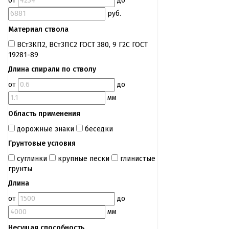
от
до
руб.
Материал ствола
ВСт3КП2, ВСт3ПС2 ГОСТ 380, 9 Г2С ГОСТ
19281-89
Длина спирали по стволу
от
до
мм
Область применения
дорожные знаки
беседки
Грунтовые условия
суглинки
крупные пески
глинистые
грунты
Длина
от
до
мм
Несущая способность