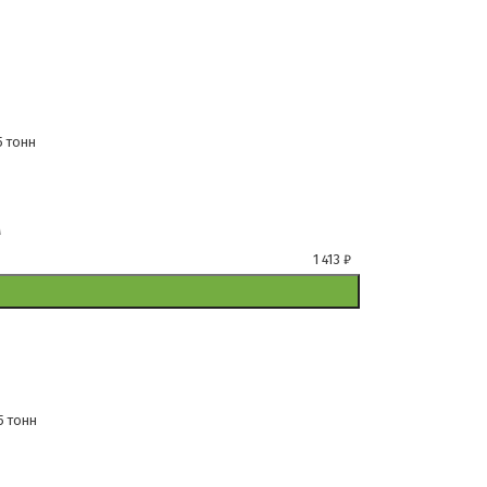
5 тонн
м
1 413
₽
5 тонн