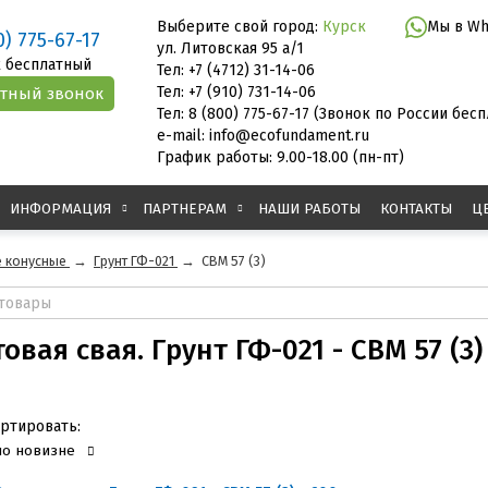
Выберите свой город:
Курск
Мы в Wh
0) 775-67-17
ул. Литовская 95 а/1
 бесплатный
Тел: +7 (4712) 31-14-06
Тел: +7 (910) 731-14-06
Тел: 8 (800) 775-67-17 (Звонок по России бес
e-mail: info@ecofundament.ru
График работы: 9.00-18.00 (пн-пт)
ИНФОРМАЦИЯ
ПАРТНЕРАМ
НАШИ РАБОТЫ
КОНТАКТЫ
Ц
 конусные
→
Грунт ГФ-021
→
СВМ 57 (3)
овая свая. Грунт ГФ-021 - СВМ 57 (3)
ртировать:
по новизне