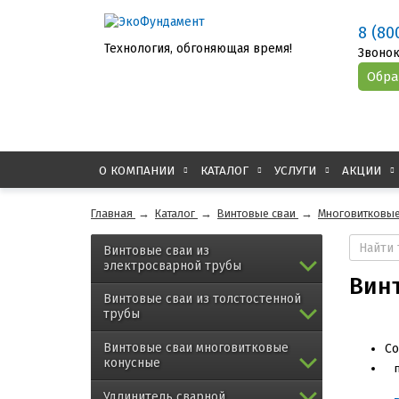
8 (80
Технология, обгоняющая время!
Звонок
О КОМПАНИИ
КАТАЛОГ
УСЛУГИ
АКЦИИ
Главная
→
Каталог
→
Винтовые сваи
→
Многовитковые
Винтовые сваи из
электросварной трубы
Винт
Винтовые сваи из толстостенной
трубы
Винтовые сваи многовитковые
Со
конусные
Удлинитель сварной