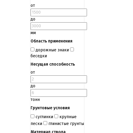
от
до
мм
Область применения
дорожные знаки
беседки
Несущая способность
от
до
тонн
Грунтовые условия
суглинки
крупные
пески
глинистые грунты
Материал ствола