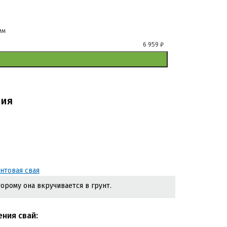
мм
6 959
₽
ния
рому она вкручивается в грунт.
ения свай: