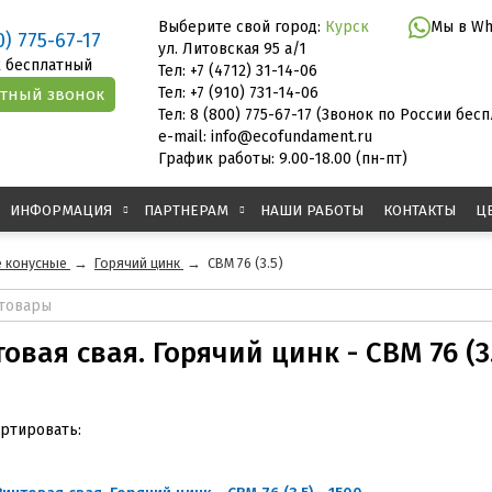
Выберите свой город:
Курск
Мы в Wh
0) 775-67-17
ул. Литовская 95 а/1
 бесплатный
Тел: +7 (4712) 31-14-06
Тел: +7 (910) 731-14-06
Тел: 8 (800) 775-67-17 (Звонок по России бес
e-mail: info@ecofundament.ru
График работы: 9.00-18.00 (пн-пт)
ИНФОРМАЦИЯ
ПАРТНЕРАМ
НАШИ РАБОТЫ
КОНТАКТЫ
Ц
 конусные
→
Горячий цинк
→
СВМ 76 (3.5)
овая свая. Горячий цинк - СВМ 76 (3
ртировать: