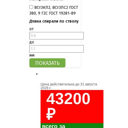
ВСт3КП2, ВСт3ПС2 ГОСТ
380, 9 Г2С ГОСТ 19281-89
Длина спирали по стволу
от
до
мм
Цена действительна до
31 августа
2026 г.
43200
₽
всего за