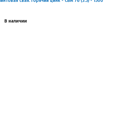
Винтовая свая. Горячий цинк - СВМ 76 (3.5) - 1500
В наличии