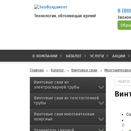
8 (80
Технология, обгоняющая время!
Звонок
О КОМПАНИИ
КАТАЛОГ
УСЛУГИ
АКЦИИ
Главная
→
Каталог
→
Винтовые сваи
→
Многовитковые
Винтовые сваи из
электросварной трубы
Винт
Винтовые сваи из толстостенной
трубы
Винтовые сваи многовитковые
Со
конусные
Удлинитель сварной