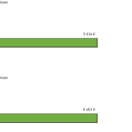
 тонн
м
5 634
₽
 тонн
м
6 483
₽