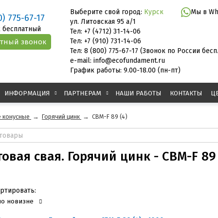
Выберите свой город:
Курск
Мы в Wh
0) 775-67-17
ул. Литовская 95 а/1
 бесплатный
Тел: +7 (4712) 31-14-06
Тел: +7 (910) 731-14-06
Тел: 8 (800) 775-67-17 (Звонок по России бес
e-mail: info@ecofundament.ru
График работы: 9.00-18.00 (пн-пт)
ИНФОРМАЦИЯ
ПАРТНЕРАМ
НАШИ РАБОТЫ
КОНТАКТЫ
Ц
 конусные
→
Горячий цинк
→
СВМ-F 89 (4)
овая свая. Горячий цинк - СВМ-F 89 
ртировать:
по новизне