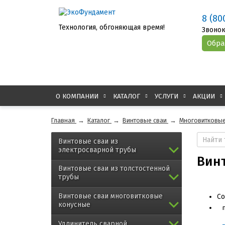
8 (80
Технология, обгоняющая время!
Звонок
О КОМПАНИИ
КАТАЛОГ
УСЛУГИ
АКЦИИ
Главная
→
Каталог
→
Винтовые сваи
→
Многовитковые
Винтовые сваи из
электросварной трубы
Винт
Винтовые сваи из толстостенной
трубы
Винтовые сваи многовитковые
Со
конусные
Удлинитель сварной