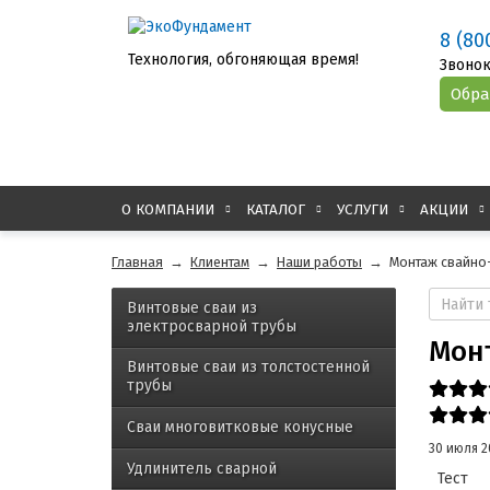
8 (80
Технология, обгоняющая время!
Звонок
О КОМПАНИИ
КАТАЛОГ
УСЛУГИ
АКЦИИ
Главная
→
Клиентам
→
Наши работы
→
Монтаж свайно-
Винтовые сваи из
электросварной трубы
Монт
Винтовые сваи из толстостенной
трубы
Сваи многовитковые конусные
30 июля 2
Удлинитель сварной
Тест