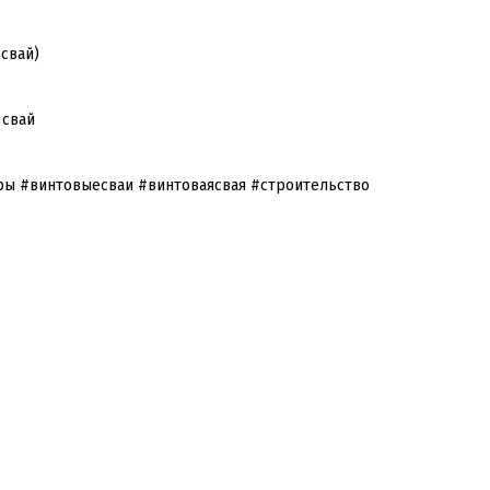
свай)
 свай
ры #винтовыесваи #винтоваясвая #строительство