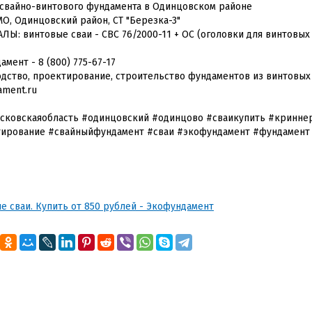
свайно-винтового фундамента в Одинцовском районе
МО, Одинцовский район, СТ "Березка-3"
ЛЫ: винтовые сваи - СВС 76/2000-11 + ОС (оголовки для винтовых 
мент - 8 (800) 775-67-17
дство, проектирование, строительство фундаментов из винтовых
ament.ru
сковскаяобласть #одинцовский #одинцово #сваикупить #кринне
ирование #свайныйфундамент #сваи #экофундамент #фундамент
е сваи. Купить от 850 рублей - Экофундамент