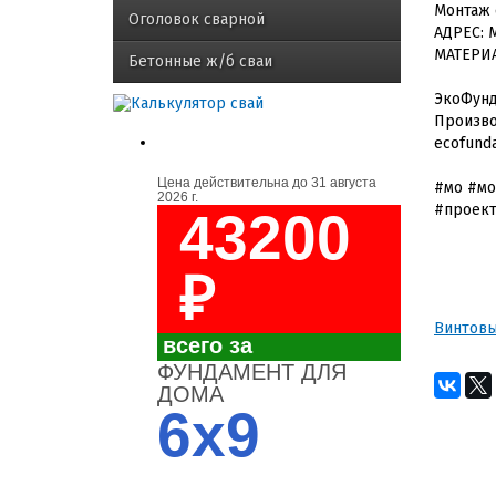
Монтаж 
Оголовок сварной
АДРЕС: 
МАТЕРИА
Бетонные ж/б сваи
ЭкоФунда
Произво
ecofund
Цена действительна до
31 августа
#мо #мо
2026 г.
#проект
43200
₽
Винтовы
всего за
ФУНДАМЕНТ ДЛЯ
ДОМА
6x9