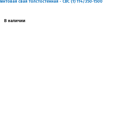
Винтовая свая толстостенная - СВС (т) 114/350-1500
В наличии