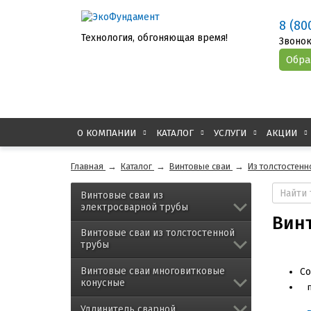
8 (80
Технология, обгоняющая время!
Звонок
О КОМПАНИИ
КАТАЛОГ
УСЛУГИ
АКЦИИ
Главная
→
Каталог
→
Винтовые сваи
→
Из толстостенн
Винтовые сваи из
электросварной трубы
Винт
Винтовые сваи из толстостенной
трубы
Винтовые сваи многовитковые
Со
конусные
Удлинитель сварной