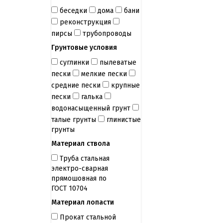
беседки
дома
бани
реконструкция
пирсы
трубопроводы
Грунтовые условия
суглинки
пылеватые
пески
мелкие пески
средние пески
крупные
пески
галька
водонасыщенный грунт
талые грунты
глинистые
грунты
Материал ствола
Труба стальная
электро-сварная
прямошовная по
ГОСТ 10704
Материал лопасти
Прокат стальной