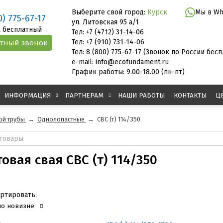
Выберите свой город:
Курск
Мы в Wh
0) 775-67-17
ул. Литовская 95 а/1
 бесплатный
Тел: +7 (4712) 31-14-06
Тел: +7 (910) 731-14-06
Тел: 8 (800) 775-67-17 (Звонок по России бес
e-mail: info@ecofundament.ru
График работы: 9.00-18.00 (пн-пт)
ИНФОРМАЦИЯ
ПАРТНЕРАМ
НАШИ РАБОТЫ
КОНТАКТЫ
Ц
ой трубы
→
Однолопастные
→
СВС (т) 114/350
овая свая СВС (т) 114/350
ртировать:
по новизне